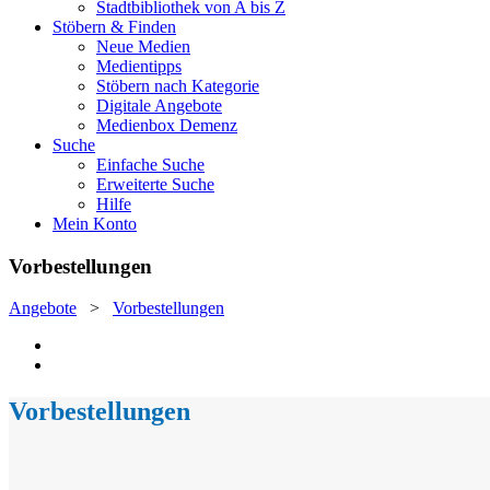
Stadtbibliothek von A bis Z
Stöbern & Finden
Neue Medien
Medientipps
Stöbern nach Kategorie
Digitale Angebote
Medienbox Demenz
Suche
Einfache Suche
Erweiterte Suche
Hilfe
Mein Konto
Vorbestellungen
Angebote
>
Vorbestellungen
Vorbestellungen