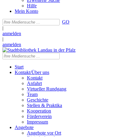
Erweiterte Suche
Hilfe
Mein Konto
GO
|
anmelden
|
anmelden
Start
Kontakt/Über uns
Kontakt
Anfahrt
Virtueller Rundgang
Team
Geschichte
Stellen & Praktika
Kooperation
Förderverein
Impressum
Angebote
Angebote vor Ort