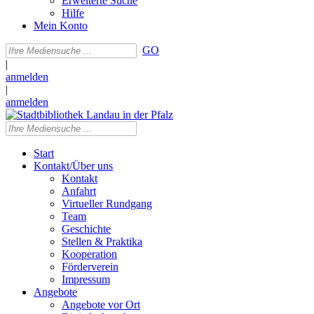
Erweiterte Suche
Hilfe
Mein Konto
GO
|
anmelden
|
anmelden
Start
Kontakt/Über uns
Kontakt
Anfahrt
Virtueller Rundgang
Team
Geschichte
Stellen & Praktika
Kooperation
Förderverein
Impressum
Angebote
Angebote vor Ort